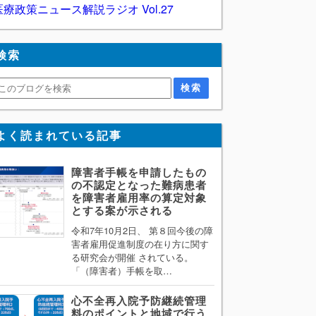
医療政策ニュース解説ラジオ Vol.27
検索
よく読まれている記事
障害者手帳を申請したもの
の不認定となった難病患者
を障害者雇用率の算定対象
とする案が示される
令和7年10月2日、 第８回今後の障
害者雇用促進制度の在り方に関す
る研究会が開催 されている。
「（障害者）手帳を取…
心不全再入院予防継続管理
料のポイントと地域で行う