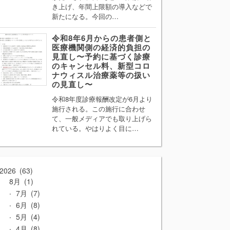
き上げ、年間上限額の導入などで
新たになる。今回の…
令和8年6月からの患者側と
医療機関側の経済的負担の
見直し〜予約に基づく診療
のキャンセル料、新型コロ
ナウィスル治療薬等の扱い
の見直し〜
令和8年度診療報酬改定が6月より
施行される。この施行に合わせ
て、一般メディアでも取り上げら
れている。やはりよく目に…
2026
63
8月
1
7月
7
6月
8
5月
4
4月
8