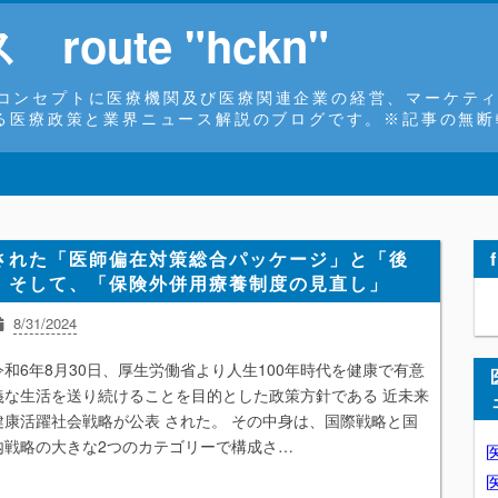
oute "hckn"
コンセプトに医療機関及び医療関連企業の経営、マーケティ
よる医療政策と業界ニュース解説のブログです。※記事の無
された「医師偏在対策総合パッケージ」と「後
。そして、「保険外併用療養制度の見直し」
8/31/2024
ニュース解説
リハビリテーション
医薬品
医療ICT
患者
令和6年8月30日、厚生労働省より人生100年時代を健康で有意
看護師
経営
在宅医療
統計
働き方改革
慢性期
薬価制度
義な生活を送り続けることを目的とした政策方針である 近未来
健康活躍社会戦略が公表 された。 その中身は、国際戦略と国
内戦略の大きな2つのカテゴリーで構成さ…