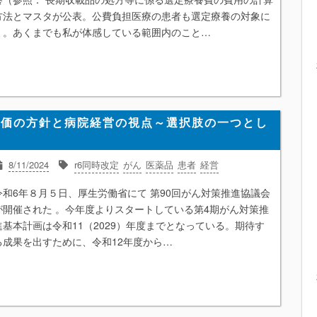
方法とマスタが公表。公費負担医療の患者も選定療養の対象に
）。あくまでも私が体感している範囲内のこと…
評価の方針と病院経営の視点～選択肢の一つとし
8/11/2024
r6同時改定
がん
医薬品
患者
経営
令和6年８月５日、厚生労働省にて 第90回がん対策推進協議会
が開催された 。今年度よりスタートしている第4期がん対策推
進基本計画は令和11（2029）年度までとなっている。期待す
る成果を出すために、令和12年度から…