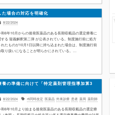
した場合の対応を明確化
8/22/2024
r6同時改定
医薬品
外来診療
患者
経営
薬局
薬剤師
令和6年10月からの後発医薬品のある長期収載品の選定療養に
関する 疑義解釈第二弾 が公表されている。制度施行前に処方
されたものが10月1日以降に持ち込まれた場合は、制度施行前
の取り扱いになることが明らかにされている。…
療養の準備に向けて「特定薬剤管理指導加算3
8/22/2024
r6同時改定
医薬品
外来診療
患者
薬局
薬剤師
令和6年10月より始まる後発医薬品のある長期収載品の選定療
養（参照： 長期収載品の処方等に係る選定療養費の費用の計算