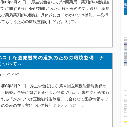
令和6年8月21日、 厚生労働省にて第8回薬局・薬剤師の機能強
薬剤師
化等に関する検討会が開催 された。検討会名の文字通り、薬局
及び薬局薬剤師の機能、具体的には「かかりつけ機能」を発揮
してもらうための環境整備が目的だ。9月中…
ベストな医療機関の選択のための環境整備～ナ
について～
8/24/2024
オープン情報
かかりつけ医機能
外来診療
患者
経営
在宅医療
令和6年8月21日、厚生労働省にて 第４回医療機能情報提供制
障害者施設
地域包括ケアシステム
度・医療広告等に関する分科会が開催 された。来年度から施行
される「かかりつけ医機能報告制度」に合わせて医療情報ネッ
トの公表の在り方について検討するとともに、…