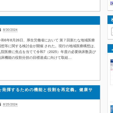
8/30/2024
かかりつけ医機能
外来診療
患者
経営
在宅医療
地域医療構想
令和6年8月26日、厚生労働省において 第７回新たな地域医療
薬局
構想等に関する検討会が開催 された。現行の地域医療構想は、
入院医療に焦点を当てて令和7（2025）年度の必要病床数及び
病床機能の役割分担の目標達成に向けて取組…
を発揮するための機能と役割を再定義。健康サ
8/25/2024
オープン情報
医薬品
患者
経営
地域包括ケアシステム
薬局