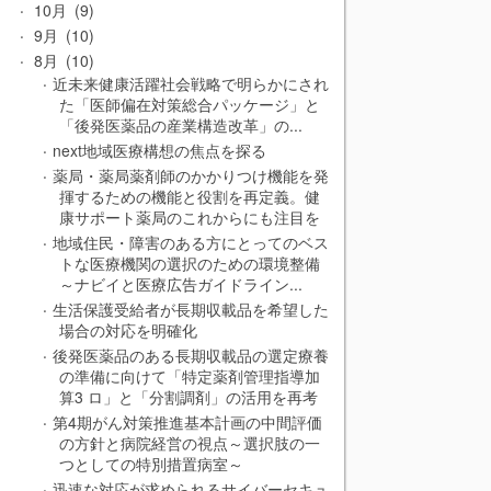
10月
9
9月
10
8月
10
近未来健康活躍社会戦略で明らかにされ
た「医師偏在対策総合パッケージ」と
「後発医薬品の産業構造改革」の...
next地域医療構想の焦点を探る
薬局・薬局薬剤師のかかりつけ機能を発
揮するための機能と役割を再定義。健
康サポート薬局のこれからにも注目を
地域住民・障害のある方にとってのベス
トな医療機関の選択のための環境整備
～ナビイと医療広告ガイドライン...
生活保護受給者が長期収載品を希望した
場合の対応を明確化
後発医薬品のある長期収載品の選定療養
の準備に向けて「特定薬剤管理指導加
算3 ロ」と「分割調剤」の活用を再考
第4期がん対策推進基本計画の中間評価
の方針と病院経営の視点～選択肢の一
つとしての特別措置病室～
迅速な対応が求められるサイバーセキュ