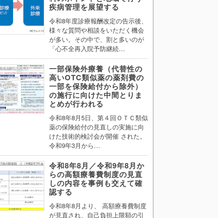
疾病管理を展望する
令和8年度診療報酬改定の告示後、
様々な質問や相談をいただく機会
が多い。その中で、割と多いのが
「心不全再入院予防継続…
一部保険外療養（代替性の
高いOTC類似薬の薬剤費の
一部を保険給付から除外）
の施行に向けた中間とりま
とめが行われる
令和8年8月5日、第４回ＯＴＣ類似
薬の保険給付の見直しの実施に向
けた技術的検討会が開催 された。
令和9年3月から…
令和8年8月／令和9年8月か
らの高額療養費制度の見直
しの内容を事例も交えて確
認する
令和8年8月より、 高額療養費制度
が見直され、自己負担上限額の引