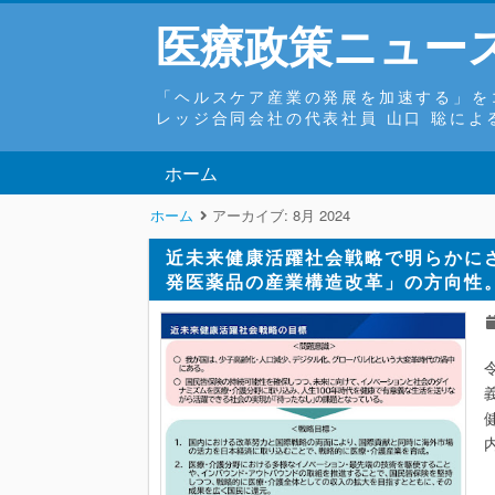
医療政策ニュース r
「ヘルスケア産業の発展を加速する」を
レッジ合同会社の代表社員 山口 聡に
ホーム
ホーム
アーカイブ:
8月 2024
近未来健康活躍社会戦略で明らかに
発医薬品の産業構造改革」の方向性