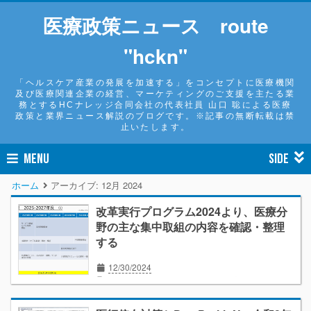
医療政策ニュース route
"hckn"
「ヘルスケア産業の発展を加速する」をコンセプトに医療機関
及び医療関連企業の経営、マーケティングのご支援を主たる業
務とするHCナレッジ合同会社の代表社員 山口 聡による医療
政策と業界ニュース解説のブログです。※記事の無断転載は禁
止いたします。
MENU
SIDE
ホーム
アーカイブ:
12月 2024
改革実行プログラム2024より、医療分
野の主な集中取組の内容を確認・整理
する
12/30/2024
オピニオン
ニュース解説
外来診療
患者
経営
働き方改革
薬局