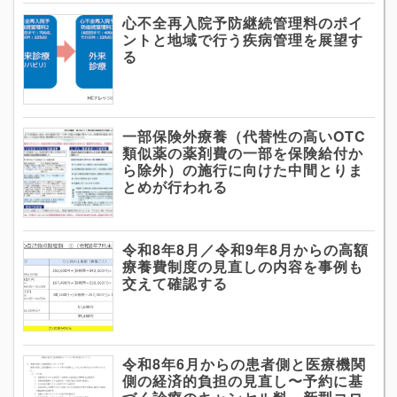
心不全再入院予防継続管理料のポイ
ントと地域で行う疾病管理を展望す
る
一部保険外療養（代替性の高いOTC
類似薬の薬剤費の一部を保険給付か
ら除外）の施行に向けた中間とりま
とめが行われる
令和8年8月／令和9年8月からの高額
療養費制度の見直しの内容を事例も
交えて確認する
令和8年6月からの患者側と医療機関
側の経済的負担の見直し〜予約に基