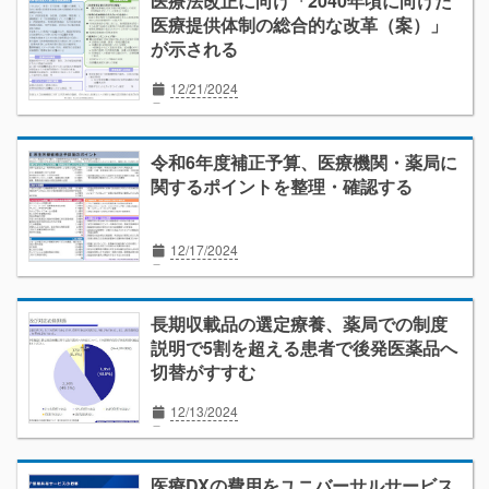
医療法改正に向け「2040年頃に向けた
医療提供体制の総合的な改革（案）」
が示される
12/21/2024
ニュース解説
経営
地域医療構想
地域包括ケアシステム
令和6年度補正予算、医療機関・薬局に
関するポイントを整理・確認する
12/17/2024
ニュース解説
経営
助成金
補助金
長期収載品の選定療養、薬局での制度
説明で5割を超える患者で後発医薬品へ
切替がすすむ
12/13/2024
r6同時改定
オピニオン
ニュース解説
医薬品
外来診療
患者
経営
薬局
薬剤師
医療DXの費用をユニバーサルサービス