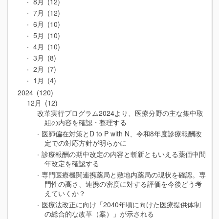
8月
12
7月
12
6月
10
5月
10
4月
10
3月
8
2月
7
1月
4
2024
120
12月
12
改革実行プログラム2024より、医療分野の主な集中取
組の内容を確認・整理する
医師偏在対策とD to P with N、令和8年度診療報酬改
定での対応方針が明らかに
診療報酬の期中改定の内容と斬新ともいえる薬価中間
年改定を確認する
専門医療機関連携薬局と敷地内薬局の現状を確認。専
門性の高さ、連携の密度に対する評価を今後どう考
えていくか？
医療法改正に向け「2040年頃に向けた医療提供体制
の総合的な改革（案）」が示される