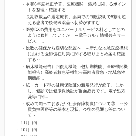
令和6年度補正予算、医療機関・薬局に関するポイン
トを整理・確認する
長期収載品の選定療養、薬局での制度説明で5割を超
える患者で後発医薬品へ切替がすすむ
医療DXの費用をユニバーサルサービス料としてどの
ように負担していくか ～電子カルテ情報共有サー
ビス、...
総数の確保から適切な配置へ ～新たな地域医療構想
における医師偏在対策に関する取りまとめ案を確認
する～
病床機能報告）回復期機能→包括期機能、医療機関機
能報告）高齢者救急等機能→高齢者救急・地域急性
期機能...
紙・カード型の健康保険証の新規発行が終了。しか
し、健診では健康保険証が当面必要です。電子処方
箋等に関...
改めて知っておきたい社会保障制度について② ～公
費負担医療等の基本と現状、今後の見通し等につい
て～
11月
9
10月
9