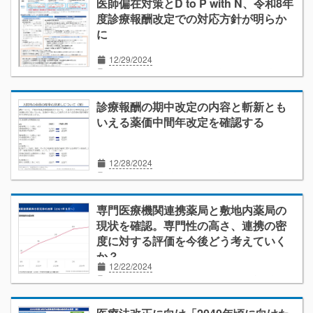
医師偏在対策とD to P with N、令和8年
度診療報酬改定での対応方針が明らか
に
12/29/2024
オピニオン
ニュース解説
医療ICT
外来診療
患者
看護師
経営
在宅医療
地域医療構想
地域包括ケアシステム
診療報酬の期中改定の内容と斬新とも
いえる薬価中間年改定を確認する
12/28/2024
r4診療報酬
r4調剤報酬
r7年度改定
医薬品
栄養管理
経営
歯科
働き方改革
薬価制度
薬局
薬剤師
専門医療機関連携薬局と敷地内薬局の
現状を確認。専門性の高さ、連携の密
度に対する評価を今後どう考えていく
か？
12/22/2024
r6同時改定
がん
医薬品
患者
経営
在宅医療
地域包括ケアシステム
薬局
薬剤師