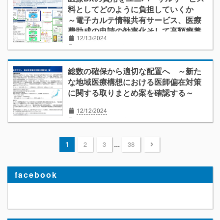
料としてどのように負担していくか
～電子カルテ情報共有サービス、医療
費助成の申請の効率化そして高額療養
12/13/2024
費～
ニュース解説
医療ICT
外来診療
患者
経営
助成金
保険者
補助金
総数の確保から適切な配置へ ～新た
な地域医療構想における医師偏在対策
に関する取りまとめ案を確認する～
12/12/2024
外来診療
経営
在宅医療
地域医療構想
働き方改革
...
1
2
3
38
facebook