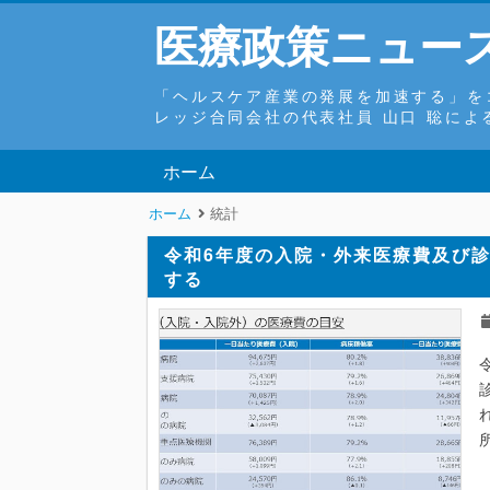
医療政策ニュース r
「ヘルスケア産業の発展を加速する」を
レッジ合同会社の代表社員 山口 聡に
ホーム
ホーム
統計
令和6年度の入院・外来医療費及び
する