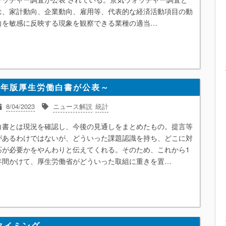
は、家計動向、企業動向、雇用等、代表的な経済活動項目の動
向を敏感に反映する現象を観察できる業種の適当…
5年版厚生労働白書が公表～
8/04/2023
ニュース解説
統計
白書とは現況を確認し、今後の見通しをまとめたもの。提言等
があるわけではないが、どういった課題認識を持ち、どこに対
応が必要かをやんわりと伝えてくれる。そのため、これから1
年間かけて、厚生労働省がどういった取組に重きを置…
タイミング