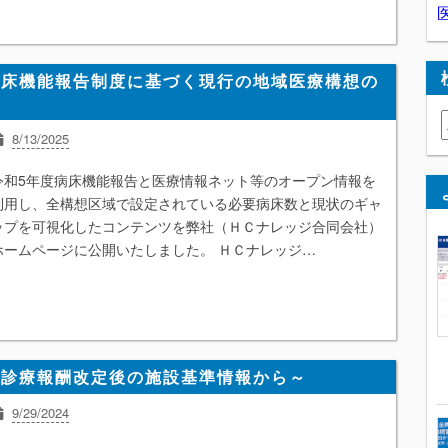
病床機能報告制度に基づく現行の地域医療構想の
8/13/2025
オープン情報
オピニオン
ご案内
地域医療構想
令和5年度病床機能報告と医療情報ネット等のオープン情報を
地域包括ケアシステム
統計
入院医療
利用し、全構想区域で設定されている必要病床数と現状のギャ
ップを可視化したコンテンツを弊社（ＨＣナレッジ合同会社）
ホームページに公開いたしました。 ＨＣナレッジ…
度診療報酬改定後の施設基準情報から～
9/29/2024
r6同時改定
オープン情報
外来診療
患者