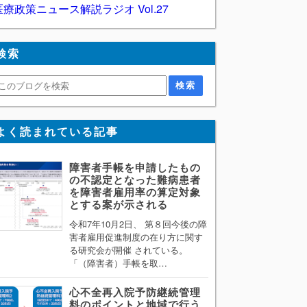
医療政策ニュース解説ラジオ Vol.27
検索
よく読まれている記事
障害者手帳を申請したもの
の不認定となった難病患者
を障害者雇用率の算定対象
とする案が示される
令和7年10月2日、 第８回今後の障
害者雇用促進制度の在り方に関す
る研究会が開催 されている。
「（障害者）手帳を取…
心不全再入院予防継続管理
料のポイントと地域で行う