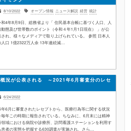
8/10/2022
オープン情報
ニュース解説
経営
統計
令和4年8月9日、総務省より「 住民基本台帳に基づく人口、人
口動態及び世帯数のポイント（令和４年1月1日現在） 」が公
表され、様々なメディアで取り上げられている。 参照 日本人
の人口 1億2322万人余 13年連続減…
概況が公表される ～2021年6月審査分のレセ
6/24/2022
オープン情報
ニュース解説
外来診療
経営
統計
入院医療
毎年6月に審査されたレセプトから、医療行為等に関する状況
薬局
を毎年この時期に報告されている。ちなみに、6月末には精神
科領域における病院や診療所、訪問看護ステーションを利用す
る患者の実態を把握する630調査が実施され、さら…