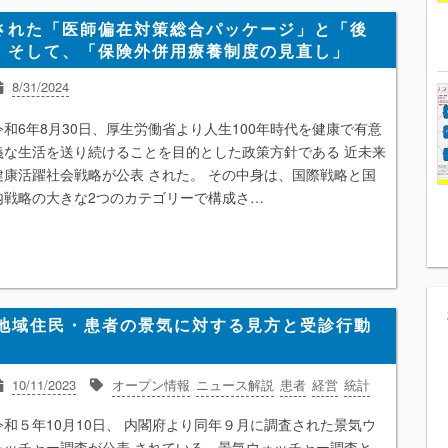
された「医師偏在対策総合パッケージ」と「後
。そして、「保険外併用療養制度の見直し」
8/31/2024
ニュース解説
リハビリテーション
医薬品
医療ICT
患者
令和6年8月30日、厚生労働省より人生100年時代を健康で有意
看護師
経営
在宅医療
統計
働き方改革
慢性期
薬価制度
義な生活を送り続けることを目的とした政策方針である 近未来
健康活躍社会戦略が公表 された。 その中身は、国際戦略と国
内戦略の大きな2つのカテゴリーで構成さ…
、地域住民・患者の景気に対する見方と受診行動
10/11/2023
オープン情報
ニュース解説
患者
経営
統計
令和５年10月10日、 内閣府より同年９月に調査された景気ウ
ォッチャー調査が公表 されている。景気ウォッチャー調査と