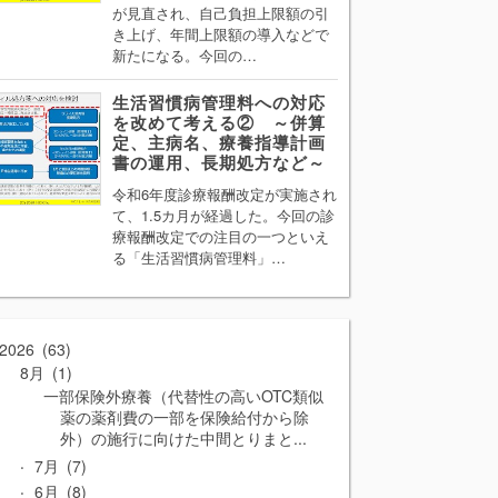
が見直され、自己負担上限額の引
き上げ、年間上限額の導入などで
新たになる。今回の…
生活習慣病管理料への対応
を改めて考える② ～併算
定、主病名、療養指導計画
書の運用、長期処方など～
令和6年度診療報酬改定が実施され
て、1.5カ月が経過した。今回の診
療報酬改定での注目の一つといえ
る「生活習慣病管理料」…
2026
63
8月
1
一部保険外療養（代替性の高いOTC類似
薬の薬剤費の一部を保険給付から除
外）の施行に向けた中間とりまと...
7月
7
6月
8