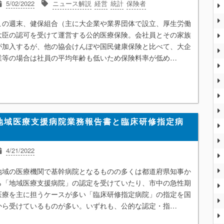
5/02/2022
ニュース解説
経営
統計
保険者
この週末、健保組合（主に大企業や業界団体で設立、厚生労働
大臣の認可を受けて運営する公的医療保険。会社員とその家族
が加入するが、他の協会けんぽや国民健康保険と比べて、大企
業等の場合は社員の平均年齢も低いため保険料率が低め…
地域医療支援病院業務報告書と臨床研修指定病
4/21/2022
オープン情報
地域医療構想
地域包括ケアシステム
統計
地域の医療機関で基幹病院となるものの多くは都道府県知事か
ら「地域医療支援病院」の認定を受けていたり、市中の急性期
医療を主に担うケースが多い「臨床研修指定病院」の指定を国
から受けているものが多い。いずれも、公的な認定・指…