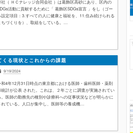
弊社（ ＨＣナレッジ合同会社 ）は葛飾区高砂にあり、区内の
地域包括ケアシステム
統計
薬局
SDGs活動に貢献するために「 葛飾区SDGs宣言 」をし（ゴー
ル設定項目：3.すべての人に健康と福祉を、11.住み続けられる
まちづくりを）、取組をしている。…
てくる現状とこれからの課題
9/19/2024
r6同時改定
ニュース解説
経営
統計
働き方改革
薬剤師
令和4年12月31日時点の東京都における医師・歯科医師・薬剤
師統計が公表 された。これは、２年ごとに調査が実施されてい
る。医師の勤務先の種別や診療科への従事状況などが明らかに
されている。人口が集中し、医師等の養成機…