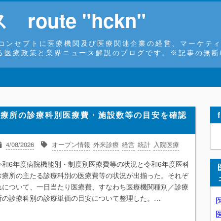
oute "hckn"
コンセプトに医療機関及び医療関連企業の経営、マーケティ
よる医療政策と業界ニュース解説のブログです。※記事の無
診療所の診療科別医療費・施設数等の目安を確認
4/08/2026
オープン情報
外来診療
経営
統計
入院医療
令和6年度病院機能別・制度別医療費等の状況と令和6年度医科
診療所の主たる診療科別の医療費等の状況が出揃った。それぞ
れについて、一日当たり医療費、すなわち医療機関種別／診療
所の診療科別の診療単価の目安について整理した。…