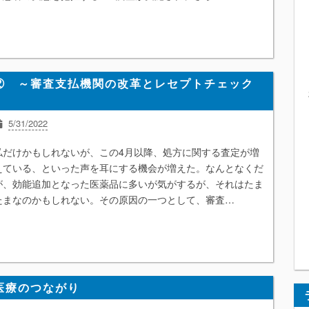
② ～審査支払機関の改革とレセプトチェック
5/31/2022
ニュース解説
医療ICT
経営
地域包括ケアシステム
統計
私だけかもしれないが、この4月以降、処方に関する査定が増
保険者
えている、といった声を耳にする機会が増えた。なんとなくだ
が、効能追加となった医薬品に多いが気がするが、それはたま
たまなのかもしれない。その原因の一つとして、審査…
医療のつながり