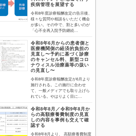
疾病管理を展望する
令和8年度診療報酬改定の告示後、
様々な質問や相談をいただく機会
が多い。その中で、割と多いのが
「心不全再入院予防継続…
令和8年6月からの患者側と
医療機関側の経済的負担の
見直し〜予約に基づく診療
のキャンセル料、新型コロ
ナウィスル治療薬等の扱い
の見直し〜
令和8年度診療報酬改定が6月より
施行される。この施行に合わせ
て、一般メディアでも取り上げら
れている。やはりよく目に…
令和8年8月／令和9年8月か
らの高額療養費制度の見直
しの内容を事例も交えて確
認する
令和8年8月より、 高額療養費制度