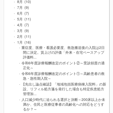
8月
10
7月
9
6月
7
5月
11
4月
7
3月
9
2月
11
1月
16
重症度、医療・看護必要度、救急搬送後の入院は2日
間に決定。賃上げの評価「外来・在宅ベースアップ
評価料...
令和6年度診療報酬改定のポイント②～受診頻度の適
正化～
令和6年度診療報酬改定のポイント①～高齢患者の救
急・急性期入院～
【先出し論点確認】「地域包括医療病棟入院料」の新
設、リフィル処方箋を発行した場合も特定疾患処方
管理加...
人口減少時代に迫られる選択と決断～200床以上か未
満か、住民と医療従事者の高齢化への対応をどうす
るか？～