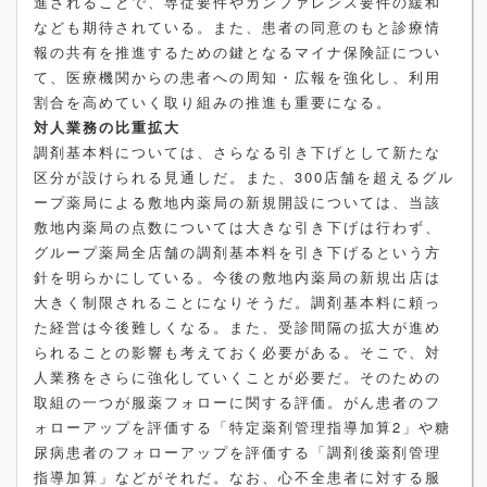
進されることで、専従要件やカンファレンス要件の緩和
なども期待されている。また、患者の同意のもと診療情
報の共有を推進するための鍵となるマイナ保険証につい
て、医療機関からの患者への周知・広報を強化し、利用
割合を高めていく取り組みの推進も重要になる。
対人業務の比重拡大
調剤基本料については、さらなる引き下げとして新たな
区分が設けられる見通しだ。また、300店舗を超えるグル
ープ薬局による敷地内薬局の新規開設については、当該
敷地内薬局の点数については大きな引き下げは行わず、
グループ薬局全店舗の調剤基本料を引き下げるという方
針を明らかにしている。今後の敷地内薬局の新規出店は
大きく制限されることになりそうだ。調剤基本料に頼っ
た経営は今後難しくなる。また、受診間隔の拡大が進め
られることの影響も考えておく必要がある。そこで、対
人業務をさらに強化していくことが必要だ。そのための
取組の一つが服薬フォローに関する評価。がん患者のフ
ォローアップを評価する「特定薬剤管理指導加算2」や糖
尿病患者のフォローアップを評価する「調剤後薬剤管理
指導加算」などがそれだ。なお、心不全患者に対する服