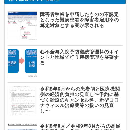
障害者手帳を申請したものの不認定
となった難病患者を障害者雇用率の
算定対象とする案が示される
心不全再入院予防継続管理料のポイ
ントと地域で行う疾病管理を展望す
る
令和8年6月からの患者側と医療機関
側の経済的負担の見直し〜予約に基
づく診療のキャンセル料、新型コロ
ナウィスル治療薬等の扱いの見直
し〜
令和8年8月／令和9年8月からの高額