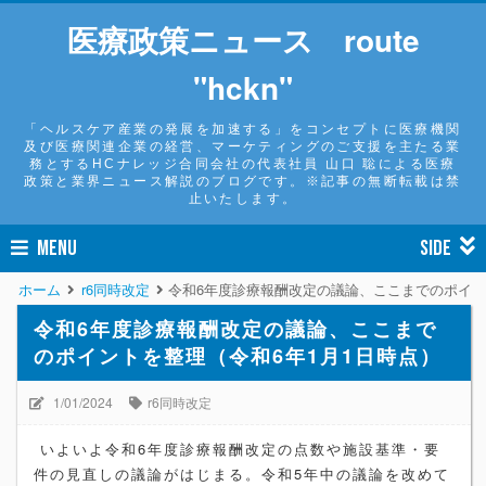
医療政策ニュース route
"hckn"
「ヘルスケア産業の発展を加速する」をコンセプトに医療機関
及び医療関連企業の経営、マーケティングのご支援を主たる業
務とするHCナレッジ合同会社の代表社員 山口 聡による医療
政策と業界ニュース解説のブログです。※記事の無断転載は禁
止いたします。
MENU
SIDE
ホーム
r6同時改定
令和6年度診療報酬改定の議論、ここまでのポイン
令和6年度診療報酬改定の議論、ここまで
のポイントを整理（令和6年1月1日時点）
1/01/2024
r6同時改定
いよいよ令和6年度診療報酬改定の点数や施設基準・要
件の見直しの議論がはじまる。令和5年中の議論を改めて