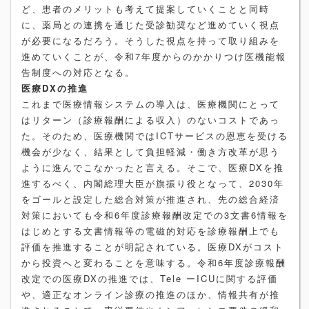
ど、患者のメリットも考えて提案していくことと同時
に、薬局との連携を通じた受診勧奨など進めていく視点
が必要になるだろう。そうした視点を持って取り組みを
進めていくことが、令和7年度からのかかりつけ医機能報
告制度への対応となる。
医療DXの推進
これまで医療情報システムの導入は、医療機関にとって
はリターン（診療報酬による収入）のないコストであっ
た。そのため、医療機関ではICTサービスの恩恵を受ける
機会が少なく、結果として負担軽減・働き方改革が思う
ように進んでこなかったと言える。そこで、医療DXを推
進するべく、内閣総理大臣が旗振り役となって、2030年
をゴールと設定した総合対策が推進され、先の総合経済
対策においても令和6年度診療報酬改定での3文書6情報を
はじめとする文書情報等の電磁的対応を診療報酬上でも
評価を推進することが明記されている。医療DXがコスト
から投資へと変わることを意味する。令和6年度診療報酬
改定での医療DXの推進では、Tele ーICUに関する評価
や、適正なオンライン診療の推進のほか、情報共有が推