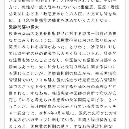
たな病棟機能を評価することが検討されている。その一
方で、急性期一般入院料1については重症度、医療・看護
必要度における「救急搬送からの入院」の見直し等を進
め、より急性期機能の純化を進めていくこととなる。
受診間隔の拡大
後発医薬品のある長期収載品に対する患者一部自己負担
などにみられるように、医療費抑制に向けた取り組みが
随所にみられる場面があった。とりわけ、診療所に対し
ては財務省の秋の建議でも大きく取り上げられ、社会的
な注目も浴びることとなり、中医協でも議論が白熱する
場面もあった。先に紹介した長期収載品に関する扱いに
も通じることだが、医療費抑制の観点から、生活習慣病
管理料でのリフィル処方箋の推進や特定疾患処方管理加
算でのさらなる長期処方に関する評価区分の新設など注
目される。すなわち、軽症患者や医師の判断で病状が安
定していると考えられる患者の受診間隔を広げる、とい
うことだ。毎月内閣府から公表されている景気ウォッチ
ャー調査では、令和5年9月を境に、景気の先行きに対す
る見方がネガティブに転じている。世間の経済状況も踏
まえると、医療費の抑制の動き、すなわち受診抑制な