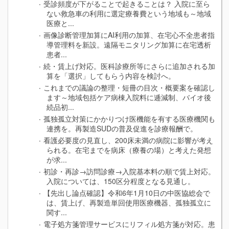
受診頻度が下がることで起きることは？ 入院に至ら
ない救急車の利用に選定療養費という地域も～地域
医療と...
画像診断管理加算にAI利用の加算、在宅心不全患者指
導管理料を新設。遠隔モニタリング加算に在宅透析
患者...
続・賃上げ対応。医科診療所等にさらに追加される加
算を「選択」してもらう内容を検討へ。
これまでの議論の整理・短冊の目次・概要案を確認し
ます～地域包括ケア病棟入院料に逓減制、バイオ後
続品初...
孤独孤立対策にかかりつけ医機能を有する医療機関も
連携を。再製造SUDの普及促進を診療報酬で。
看護必要度の見直し、200床未満の病院に影響が考え
られる。在宅までを病床（療養の場）と考えた発想
が求...
初診・再診→訪問診療→入院基本料の順で賃上対応。
入院については、150区分程度となる見通し。
【先出し論点確認】令和6年1月10日の中医協総会で
は、賃上げ、再製造単回使用医療機器、孤独孤立に
関す...
電子処方箋管理サービスにリフィル処方箋が対応。患