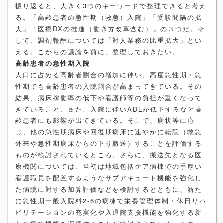
振り返ると、大きく3つのキーワードで整理できると考え
る。「高齢患者の急性期（救急）入院」「受診間隔の拡
大」「医療DXの推進（働き方改革含む）」の３つだ。そ
して、調剤報酬については「対人業務の比重拡大」とい
える。こからの議論を前に、整理しておきたい。
高齢患者の急性期入院
人口に占める高齢者割合の増加に伴い、高度急性期・急
性期でも高齢患者の入院割合が高まってきている。その
結果、病床稼働率の低下や看護師等の負担が重くなって
きていること、また、入院に伴いADLが低下するなど高
齢患者にも影響が出てきている。そこで、病状等に応
じ、他の急性期病床や回復期病床に速やかに転院（救急
外来や急性期病床からの下り搬送）することを評価する
ものが検討されているところ。さらに、搬送先となる医
療機関については、当初は地域包括ケア病棟での手厚い
看護職員を配置するようなサブアキュート機能を強化し
た病院に対する加算評価などを検討するとともに、新た
に急性期一般入院料2-6の病棟で栄養管理体制・休日リハ
ビリテーションの充実化や入退院支援機能を強化する新