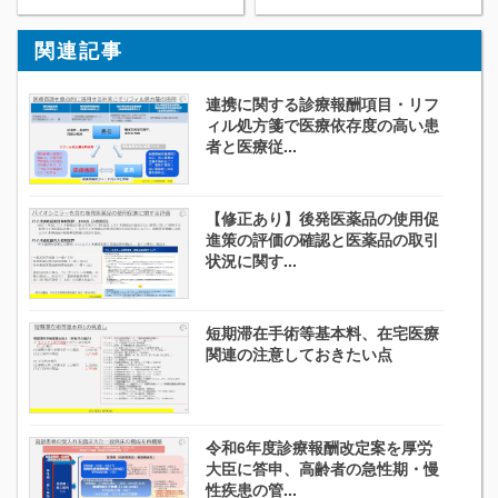
関連記事
連携に関する診療報酬項目・リフ
ィル処方箋で医療依存度の高い患
者と医療従...
【修正あり】後発医薬品の使用促
進策の評価の確認と医薬品の取引
状況に関す...
短期滞在手術等基本料、在宅医療
関連の注意しておきたい点
令和6年度診療報酬改定案を厚労
大臣に答申、高齢者の急性期・慢
性疾患の管...